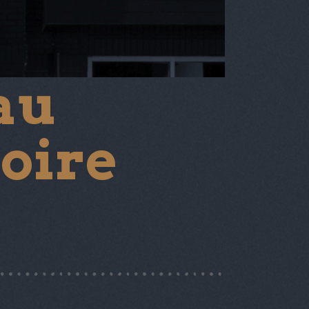
au
toire