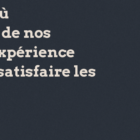
où
 de nos
expérience
atisfaire les